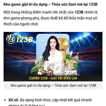
trình giải trí an toàn, tiện lợi và khác biệt.
Kho game giải trí đa dạng – Thỏa sức đam mê tại 123B
Một trong những điểm mạnh lớn nhất của
123B
chính là
kho game phong phú, được thiết kế để thỏa mãn mọi sở
thích của người chơi:
Kho game giải trí đa dạng – Thỏa sức đam mê tại 123B