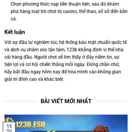
Nạp tiền – chọn trò chơi yêu thích – tận hưởng
Chọn phương thức nạp tiền thuận tiện, sau đó khám
phá hàng loạt trò chơi từ casino, thể thao, xổ số đến bắn
cá.
Kết luận
Với sự đầu tư nghiêm túc, hệ thống bảo mật chuẩn quốc tế
và dịch vụ chăm sóc tận tâm, 123b khẳng định vị thế nhà
cái hàng đầu. Người chơi sẽ tìm thấy ở đây niềm tin, sự
tiện lợi và cơ hội chiến thắng mỗi ngày. Đừng chần chừ,
hãy bắt đầu ngay hôm nay để hòa mình vào không gian
giải trí đỉnh cao và khác biệt.
BÀI VIẾT MỚI NHẤT