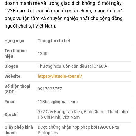
bạch và an toàn tuyệt đối. Bên cạnh đó, với nguồn vốn kinh
doanh mạnh mẽ và lượng giao dịch khổng lồ mỗi ngày,
123B cam kết loại bỏ mọi rủi ro tài chính, mang đến sự
phục vụ tận tâm và chuyên nghiệp nhất cho cộng đồng
người chơi tại Việt Nam.
Hạng mục
Thông tin chi tiết
Tên thương
123B
hiệu
Slogan
Thương hiệu luôn dẫn đầu tại Châu Á
Website
https://virtuele-tour.nl/
Số điện thoại
0917025757
(SDT)
Email
123besq@gmail.com
972 Cây Bàng, Tân Kiên, Bình Chánh, Thành phố
Địa chỉ
Hồ Chí Minh, Việt Nam
Giấy phép kinh
Được chứng nhận hợp pháp bởi
PAGCOR
tại