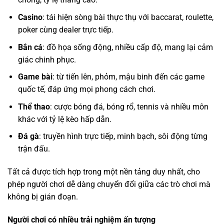
Xổ số
: đa dạng hình thức, cập nhật kết quả nhanh
chóng, tỷ lệ thắng cao.
Casino
: tái hiện sòng bài thực thụ với baccarat, roulette,
poker cùng dealer trực tiếp.
Bắn cá
: đồ họa sống động, nhiều cấp độ, mang lại cảm
giác chinh phục.
Game bài
: từ tiến lên, phỏm, mậu binh đến các game
quốc tế, đáp ứng mọi phong cách chơi.
Thể thao
: cược bóng đá, bóng rổ, tennis và nhiều môn
khác với tỷ lệ kèo hấp dẫn.
Đá gà
: truyền hình trực tiếp, minh bạch, sôi động từng
trận đấu.
Tất cả được tích hợp trong một nền tảng duy nhất, cho
phép người chơi dễ dàng chuyển đổi giữa các trò chơi mà
không bị gián đoạn.