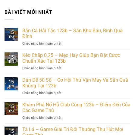
BÀI VIẾT MỚI NHẤT
Bắn Cá Hải Tặc 123b – Săn Kho Báu, Rinh Quà
15
Đỉnh
Th3
Chức năng bình luận bị tắt
ở
Bắn
Cá
Kèo Chấp 0.25 – Mẹo Hay Giúp Bạn Đặt Cược
15
Hải
Chuẩn Xác Tại 123b
Th3
Tặc
Chức năng bình luận bị tắt
ở
123b
Kèo
–
Chấp
Dàn Đề 50 Số – Cơ Hội Thử Vận May Và Săn Quà
Săn
15
0.25
Kho
Khủng Tại 123b
Th3
–
Báu,
Chức năng bình luận bị tắt
ở
Mẹo
Rinh
Dàn
Hay
Quà
Đề
Khám Phá Nổ Hũ Club Cùng 123b – Điểm Đến Của
Giúp
Đỉnh
15
50
Bạn
Các Game Thủ
Th3
Số
Đặt
Chức năng bình luận bị tắt
ở
–
Cược
Khám
Cơ
Chuẩn
Phá
Tá Lả – Game Giải Trí Đổi Thưởng Thu Hút Mọi
Hội
Xác
15
Nổ
Thử
Tại