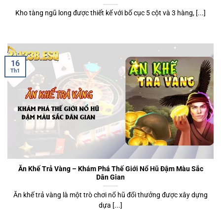
Kho tàng ngũ long được thiết kế với bố cục 5 cột và 3 hàng, [...]
16
Th1
Ăn Khế Trả Vàng – Khám Phá Thế Giới Nổ Hũ Đậm Màu Sắc
Dân Gian
Ăn khế trả vàng là một trò chơi nổ hũ đổi thưởng được xây dựng
dựa [...]