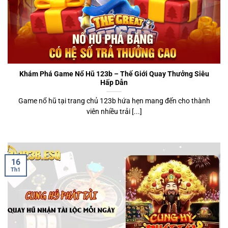
Khám Phá Game Nổ Hũ 123b – Thế Giới Quay Thưởng Siêu
Hấp Dẫn
Game nổ hũ tại trang chủ 123b hứa hẹn mang đến cho thành
viên nhiều trải [...]
16
Th1