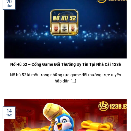
20
Th2
Nổ Hũ 52 – Cổng Game Đổi Thưởng Uy Tín Tại Nhà Cái 123b
Nổ hũ 52 là một trong những tựa game đổi thưởng trực tuyến
hấp dẫn [...]
14
Th2