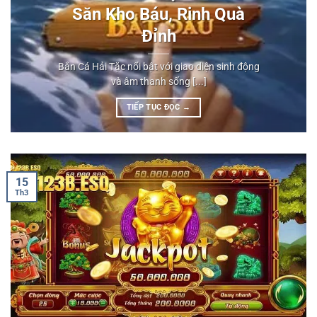
Săn Kho Báu, Rinh Quà
Đỉnh
Bắn Cá Hải Tặc nổi bật với giao diện sinh động
và âm thanh sống [...]
TIẾP TỤC ĐỌC
→
15
Th3