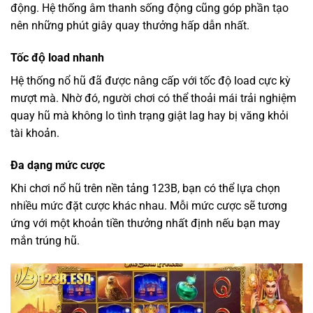
động. Hệ thống âm thanh sống động cũng góp phần tạo
nên những phút giây quay thưởng hấp dẫn nhất.
Tốc độ load nhanh
Hệ thống nổ hũ đã được nâng cấp với tốc độ load cực kỳ
mượt mà. Nhờ đó, người chơi có thể thoải mái trải nghiệm
quay hũ mà không lo tình trạng giật lag hay bị văng khỏi
tài khoản.
Đa dạng mức cược
Khi chơi nổ hũ trên nền tảng 123B, bạn có thể lựa chọn
nhiều mức đặt cược khác nhau. Mỗi mức cược sẽ tương
ứng với một khoản tiền thưởng nhất định nếu bạn may
mắn trúng hũ.