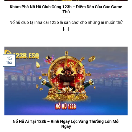
Khám Phá Nổ Hũ Club Cùng 123b – Điểm Đến Của Các Game
Thủ
Nổ hũ club tại nhà cái 123b là sân chơi cho những ai muốn thử
[...]
15
Th3
Nổ Hũ Ai Tại 123b – Rinh Ngay Lộc Vàng Thưởng Lớn Mỗi
Ngày