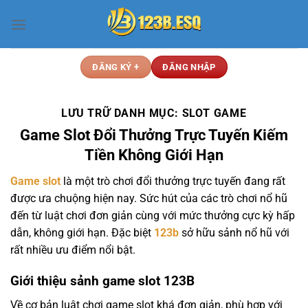
Bỏ
qua
nội
dung
ĐĂNG KÝ +
ĐĂNG NHẬP
LƯU TRỮ DANH MỤC:
SLOT GAME
Game Slot Đổi Thưởng Trực Tuyến Kiếm
Tiền Không Giới Hạn
Game slot
là một trò chơi đổi thưởng trực tuyến đang rất
được ưa chuộng hiện nay. Sức hút của các trò chơi nổ hũ
đến từ luật chơi đơn giản cùng với mức thưởng cực kỳ hấp
dẫn, không giới hạn. Đặc biệt
123b
sở hữu sảnh nổ hũ với
rất nhiều ưu điểm nổi bật.
Giới thiệu sảnh game slot 123B
Về cơ bản luật chơi game slot khá đơn giản, phù hợp với