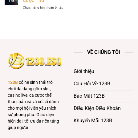
Cược Thủ
Th3
Hũ
Vận
123b
Chức năng bình luận bị tắt
ở
Club
May
Tá
Cùng
Và
Lả
123b
Săn
–
–
Quà
Game
Điểm
Khủng
Giải
Đến
Tại
Trí
Của
123b
Đổi
Các
Thưởng
Game
VỀ CHÚNG TÔI
Thu
Thủ
Hút
Mọi
Giới thiệu
Cược
Thủ
123B
có hệ sinh thái trò
Câu Hỏi Về 123B
chơi đa dạng gồm slot,
casino live, cá cược thể
Bảo Mật 123B
thao, bắn cá và xổ số dành
Điều Kiện Điều Khoản
cho mọi hội viên yêu thích
sự phong phú. Giao diện
Khuyến Mãi 123B
hiện đại, tối ưu đa nền tảng
giúp người