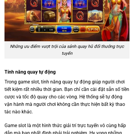
Những ưu điểm vượt trội của sảnh quay hũ đổi thưởng trực
tuyến
Tính năng quay tự động
Trong game slot, tính năng quay tự động giúp người chơi
tiết kiệm rất nhiều thời gian. Bạn chỉ cần cài đặt sẵn số tiền
cược và tốc độ quay cho các vòng. Hệ thống sẽ tự động
vận hành mà người chơi không cần thực hiện bất kỳ thao
tác nào khác.
Game slot là một hình thức giải trí trực tuyến vô cùng hấp
dẫn mà bạn nhất định phải trải nghiệm. Hy vọng những