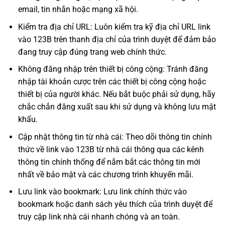
email, tin nhắn hoặc mạng xã hội.
Kiểm tra địa chỉ URL: Luôn kiểm tra kỹ địa chỉ URL link
vào 123B trên thanh địa chỉ của trình duyệt để đảm bảo
đang truy cập đúng trang web chính thức.
Không đăng nhập trên thiết bị công cộng: Tránh đăng
nhập tài khoản cược trên các thiết bị công cộng hoặc
thiết bị của người khác. Nếu bắt buộc phải sử dụng, hãy
chắc chắn đăng xuất sau khi sử dụng và không lưu mật
khẩu.
Cập nhật thông tin từ nhà cái: Theo dõi thông tin chính
thức về link vào 123B từ nhà cái thông qua các kênh
thông tin chính thống để nắm bắt các thông tin mới
nhất về bảo mật và các chương trình khuyến mãi.
Lưu link vào bookmark: Lưu link chính thức vào
bookmark hoặc danh sách yêu thích của trình duyệt để
truy cập link nhà cái nhanh chóng và an toàn.