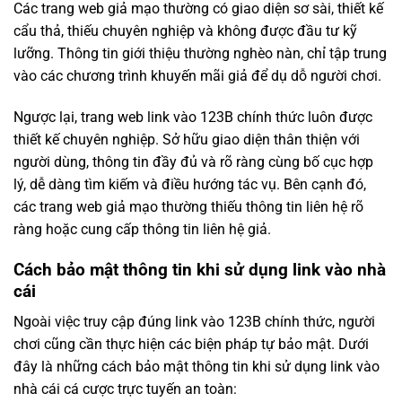
Các trang web giả mạo thường có giao diện sơ sài, thiết kế
cẩu thả, thiếu chuyên nghiệp và không được đầu tư kỹ
lưỡng. Thông tin giới thiệu thường nghèo nàn, chỉ tập trung
vào các chương trình khuyến mãi giả để dụ dỗ người chơi.
Ngược lại, trang web link vào 123B chính thức luôn được
thiết kế chuyên nghiệp. Sở hữu giao diện thân thiện với
người dùng, thông tin đầy đủ và rõ ràng cùng bố cục hợp
lý, dễ dàng tìm kiếm và điều hướng tác vụ. Bên cạnh đó,
các trang web giả mạo thường thiếu thông tin liên hệ rõ
ràng hoặc cung cấp thông tin liên hệ giả.
Cách bảo mật thông tin khi sử dụng link vào nhà
cái
Ngoài việc truy cập đúng link vào 123B chính thức, người
chơi cũng cần thực hiện các biện pháp tự bảo mật. Dưới
đây là những cách bảo mật thông tin khi sử dụng link vào
nhà cái cá cược trực tuyến an toàn: