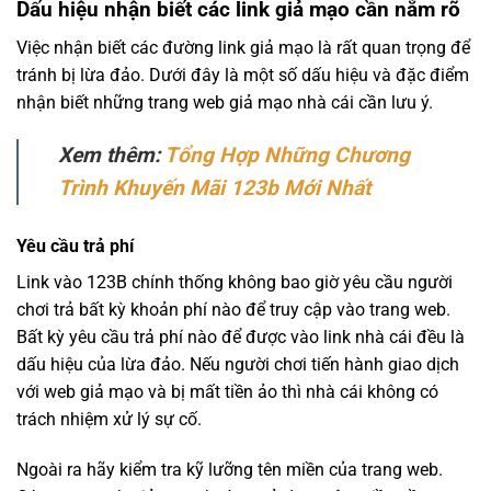
Dấu hiệu nhận biết các link giả mạo cần nắm rõ
Việc nhận biết các đường link giả mạo là rất quan trọng để
tránh bị lừa đảo. Dưới đây là một số dấu hiệu và đặc điểm
nhận biết những trang web giả mạo nhà cái cần lưu ý.
Xem thêm:
Tổng Hợp Những Chương
Trình Khuyến Mãi 123b Mới Nhất
Yêu cầu trả phí
Link vào 123B chính thống không bao giờ yêu cầu người
chơi trả bất kỳ khoản phí nào để truy cập vào trang web.
Bất kỳ yêu cầu trả phí nào để được vào link nhà cái đều là
dấu hiệu của lừa đảo. Nếu người chơi tiến hành giao dịch
với web giả mạo và bị mất tiền ảo thì nhà cái không có
trách nhiệm xử lý sự cố.
Ngoài ra hãy kiểm tra kỹ lưỡng tên miền của trang web.