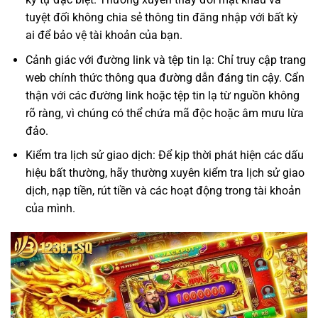
tuyệt đối không chia sẻ thông tin đăng nhập với bất kỳ
ai để bảo vệ tài khoản của bạn.
Cảnh giác với đường link và tệp tin lạ: Chỉ truy cập trang
web chính thức thông qua đường dẫn đáng tin cậy. Cẩn
thận với các đường link hoặc tệp tin lạ từ nguồn không
rõ ràng, vì chúng có thể chứa mã độc hoặc âm mưu lừa
đảo.
Kiểm tra lịch sử giao dịch: Để kịp thời phát hiện các dấu
hiệu bất thường, hãy thường xuyên kiểm tra lịch sử giao
dịch, nạp tiền, rút tiền và các hoạt động trong tài khoản
của mình.