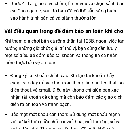
Bước 4: Tại giao diện chính, tìm menu và chọn sảnh bắn
cá. Chọn game, sau đó bạn đã có thể sẵn sàng bước
vào hành trình săn cá và giành thưởng lớn.
Vài điều quan trọng để đảm bảo an toàn khi chơi
Khi tham gia chơi bắn cá rồng thần tại 123B, ngoài việc tận
hưởng những giờ phút giải trí thú vị, bạn cũng cần lưu ý
một số điều để đảm bảo tài khoản và thông tin cá nhân
luôn được bảo vệ an toàn.
Đăng ký tài khoản chính xác: Khi tạo tài khoản, hãy
cung cấp đầy đủ và chính xác thông tin như tên thật, số
điện thoại, và email. Điều này không chỉ giúp bạn xác
nhận tài khoản dễ dàng mà còn bảo đảm các giao dịch
diễn ra an toàn và minh bạch.
Bảo mật mật khẩu cẩn thận: Sử dụng mật khẩu mạnh
với sự kết hợp giữa chữ cái viết hoa, viết thường, số và
ký tự đặc biệt. Thường xuyên thay đổi mật khẩu và