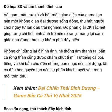
Đồ họa 3D và âm thanh đỉnh cao
Với gam màu rực rỡ và bắt mắt, giao diện của game tạo
nên một không gian đại dương sống động, thu hút người
chơi ngay từ lần đầu trải nghiệm. Độ phân giải 2K sắc nét
giúp từng chi tiết hình ảnh trở nên rõ ràng, mang lại cảm
giác như đang thực sự khám phá đáy biển.
Không chỉ dừng lại ở hình ảnh, hệ thống âm thanh tại bắn
cá rồng thần cũng được chăm chút tỉ mỉ. Từ tiếng cá bơi,
tiếng vũ khí bắn cho đến những bản nhạc nền sôi động, tất
cả đều hòa quyện tạo nên sự phấn khích tuyệt vời trong
mỗi trận đấu.
Xem thêm:
Đại Chiến Thái Bình Dương –
Game Bắn Cá Thú Vị Nhất 2025
Boss đa dạng, thử thách đầy kịch tính