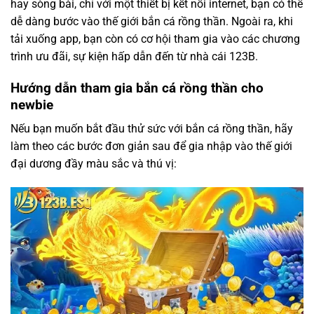
hay sòng bài, chỉ với một thiết bị kết nối internet, bạn có thể
dễ dàng bước vào thế giới bắn cá rồng thần. Ngoài ra, khi
tải xuống app, bạn còn có cơ hội tham gia vào các chương
trình ưu đãi, sự kiện hấp dẫn đến từ nhà cái 123B.
Hướng dẫn tham gia bắn cá rồng thần cho
newbie
Nếu bạn muốn bắt đầu thử sức với bắn cá rồng thần, hãy
làm theo các bước đơn giản sau để gia nhập vào thế giới
đại dương đầy màu sắc và thú vị: