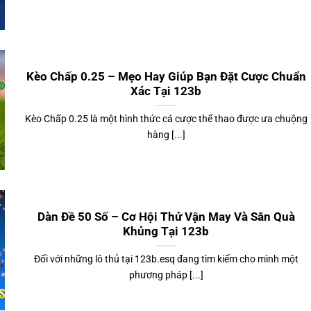
Kèo Chấp 0.25 – Mẹo Hay Giúp Bạn Đặt Cược Chuẩn
Xác Tại 123b
Kèo Chấp 0.25 là một hình thức cá cược thể thao được ưa chuộng
hàng [...]
Dàn Đề 50 Số – Cơ Hội Thử Vận May Và Săn Quà
Khủng Tại 123b
Đối với những lô thủ tại 123b.esq đang tìm kiếm cho mình một
phương pháp [...]