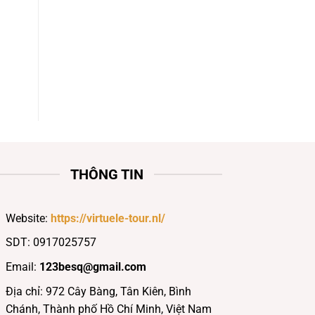
THÔNG TIN
Website:
https://virtuele-tour.nl/
SDT:
0917025757
Email:
123besq@gmail.com
Địa chỉ:
972 Cây Bàng, Tân Kiên, Bình
Chánh, Thành phố Hồ Chí Minh, Việt Nam