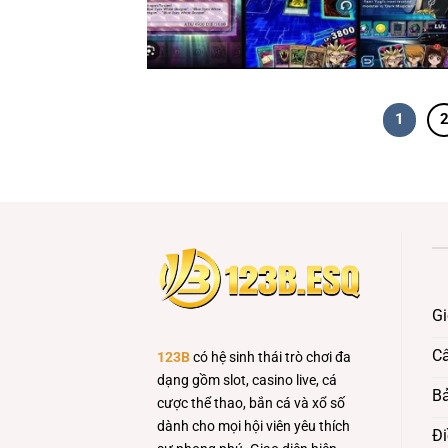
1
Gi
Câ
123B
có hệ sinh thái trò chơi đa
dạng gồm slot, casino live, cá
B
cược thể thao, bắn cá và xổ số
dành cho mọi hội viên yêu thích
Đi