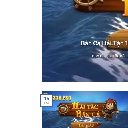
ợc
Bắn Cá Hải Tặc 
Bắn Cá Hải Tặc nổi b
15
Th3