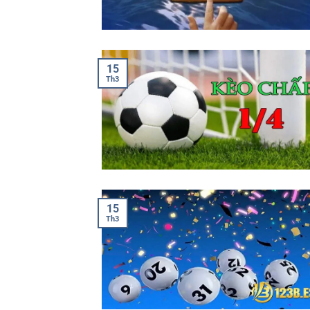
15
Th3
15
Th3