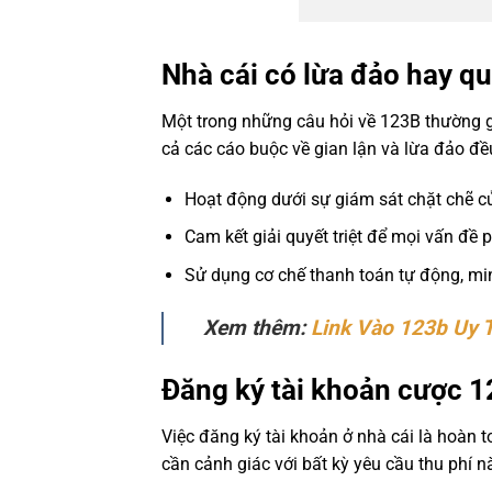
Nhà cái có lừa đảo hay qu
Một trong những câu hỏi về 123B thường gặ
cả các cáo buộc về gian lận và lừa đảo đ
Hoạt động dưới sự giám sát chặt chẽ c
Cam kết giải quyết triệt để mọi vấn đề p
Sử dụng cơ chế thanh toán tự động, mi
Xem thêm:
Link Vào 123b Uy 
Đăng ký tài khoản cược 
Việc đăng ký tài khoản ở nhà cái là hoàn 
cần cảnh giác với bất kỳ yêu cầu thu phí n