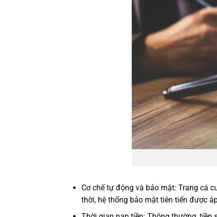
Cơ chế tự động và bảo mật: Trang cá cượ
thời, hệ thống bảo mật tiên tiến được 
Thời gian nạp tiền: Thông thường, tiền