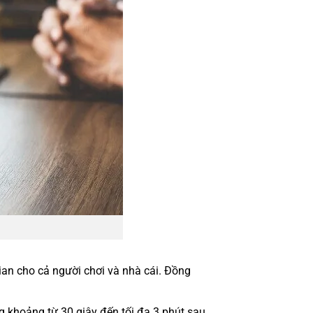
gian cho cả người chơi và nhà cái. Đồng
g khoảng từ 30 giây đến tối đa 3 phút sau