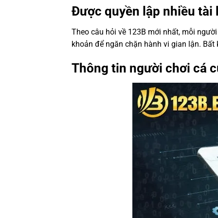
Được quyền lập nhiều tài
Theo câu hỏi về 123B mới nhất, mỗi người 
khoản để ngăn chặn hành vi gian lận. Bất 
Thông tin người chơi cá 