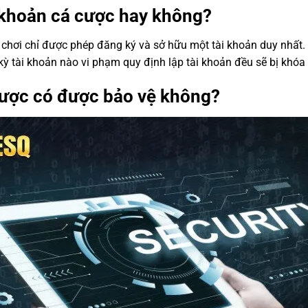
 khoản cá cược hay không?
chơi chỉ được phép đăng ký và sở hữu một tài khoản duy nhất. 
kỳ tài khoản nào vi phạm quy định lập tài khoản đều sẽ bị khó
cược có được bảo vệ không?