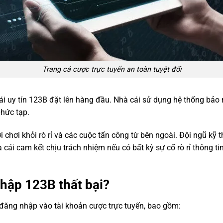
Trang cá cược trực tuyến an toàn tuyệt đối
i uy tín 123B đặt lên hàng đầu. Nhà cái sử dụng hệ thống bảo 
phức tạp.
 chơi khỏi rò rỉ và các cuộc tấn công từ bên ngoài. Đội ngũ kỹ t
cái cam kết chịu trách nhiệm nếu có bất kỳ sự cố rò rỉ thông ti
nhập 123B thất bại?
 đăng nhập vào tài khoản cược trực tuyến, bao gồm: