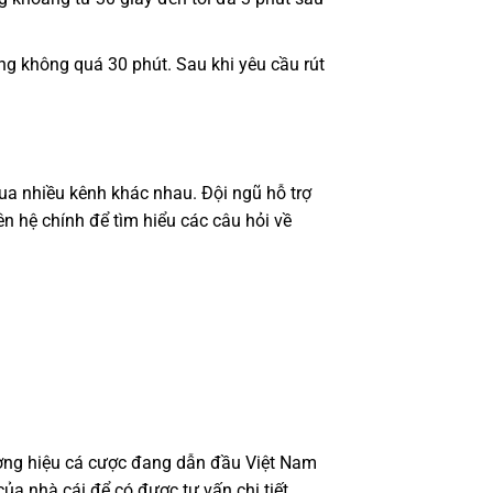
ường không quá 30 phút. Sau khi yêu cầu rút
qua nhiều kênh khác nhau. Đội ngũ hỗ trợ
n hệ chính để tìm hiểu các câu hỏi về
ương hiệu cá cược đang dẫn đầu Việt Nam
a nhà cái để có được tư vấn chi tiết.