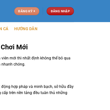
ĐĂNG KÝ +
ĐĂNG NHẬP
N CÁ
HƯỚNG DẪN
 Chơi Mới
viên mới thì nhất định không thể bỏ qua
 nhanh chóng.
t động hợp pháp và minh bạch, sở hữu đầy
 cấp trên nền tảng đều tuân thủ những