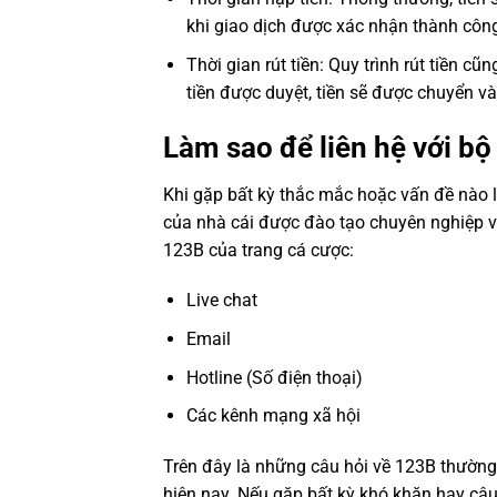
khi giao dịch được xác nhận thành côn
Thời gian rút tiền: Quy trình rút tiền 
tiền được duyệt, tiền sẽ được chuyển v
Làm sao để liên hệ với b
Khi gặp bất kỳ thắc mắc hoặc vấn đề nào l
của nhà cái được đào tạo chuyên nghiệp và
123B của trang cá cược:
Live chat
Email
Hotline (Số điện thoại)
Các kênh mạng xã hội
Trên đây là những câu hỏi về 123B thường
hiện nay. Nếu gặp bất kỳ khó khăn hay câu