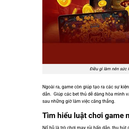
Điều gì làm nên sức h
Ngoài ra, game còn giúp tạo ra các sự ki
dẫn. Giúp các bet thủ dễ dàng hòa mình v
sau những giờ làm việc căng thẳng.
Tìm hiểu luật chơi game n
Nổ hũ là trò chơi may rủi hấp dẫn, thu hút