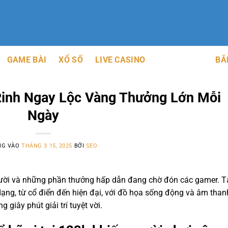
GAME BÀI
XỔ SỐ
LIVE CASINO
SLOT GAME
BẮ
Rinh Ngay Lộc Vàng Thưởng Lớn Mỗi
Ngày
NG VÀO
THÁNG 3 15, 2025
BỞI
SEO
ười và những phần thưởng hấp dẫn đang chờ đón các gamer. T
 dạng, từ cổ điển đến hiện đại, với đồ họa sống động và âm than
giây phút giải trí tuyệt vời.