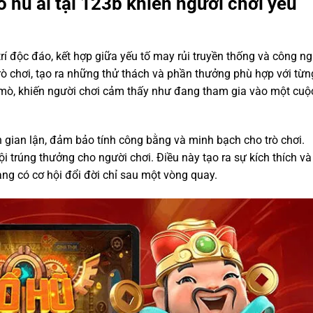
ổ hũ ai tại 123b khiến người chơi yêu
rí độc đáo, kết hợp giữa yếu tố may rủi truyền thống và công n
trò chơi, tạo ra những thử thách và phần thưởng phù hợp với từn
ò mò, khiến người chơi cảm thấy như đang tham gia vào một cuộ
 gian lận, đảm bảo tính công bằng và minh bạch cho trò chơi.
ội trúng thưởng cho người chơi. Điều này tạo ra sự kích thích và
ng có cơ hội đổi đời chỉ sau một vòng quay.