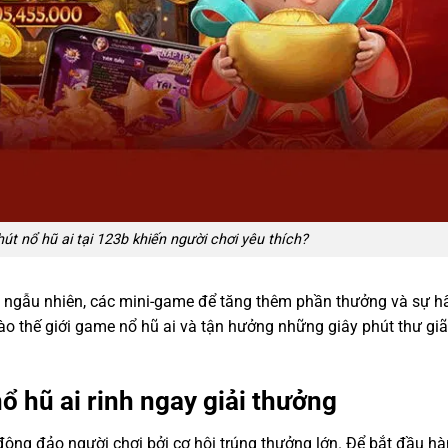
út nổ hũ ai tại 123b khiến người chơi yêu thích?
ện ngẫu nhiên, các mini-game để tăng thêm phần thưởng và sự h
ào thế giới game nổ hũ ai và tận hưởng những giây phút thư gi
ổ hũ ai rinh ngay giải thưởng
 đông đảo người chơi bởi cơ hội trúng thưởng lớn. Để bắt đầu h