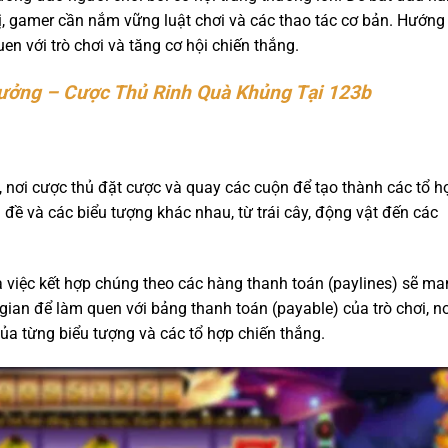
ị, gamer cần nắm vững luật chơi và các thao tác cơ bản. Hướng
uen với trò chơi và tăng cơ hội chiến thắng.
ưởng – Cược Thủ Rinh Quà Khủng Tại 123b
n, nơi cược thủ đặt cược và quay các cuộn để tạo thành các tổ h
 đề và các biểu tượng khác nhau, từ trái cây, động vật đến các
và việc kết hợp chúng theo các hàng thanh toán (paylines) sẽ m
gian để làm quen với bảng thanh toán (payable) của trò chơi, nơ
ị của từng biểu tượng và các tổ hợp chiến thắng.