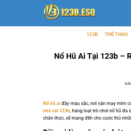
Bỏ
qua
nội
dung
123B
THỂ THAO
Nổ Hũ Ai Tại 123b – 
ĐĂ
Nổ hũ ai
đầy màu sắc, nơi vận may mỉm c
nhà cái 123b
, hàng loạt trò chơi nổ hũ đa
chân thực, sẽ mang đến cho cược thủ những 