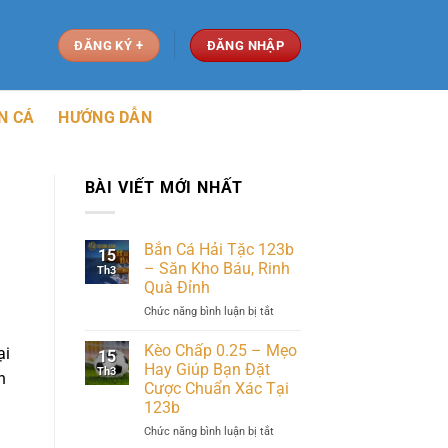
ĐĂNG KÝ +
ĐĂNG NHẬP
N CÁ
HƯỚNG DẪN
BÀI VIẾT MỚI NHẤT
Bắn Cá Hải Tặc 123b
15
– Săn Kho Báu, Rinh
Th3
Quà Đỉnh
Chức năng bình luận bị tắt
ở
Bắn
Cá
Kèo Chấp 0.25 – Mẹo
ại
15
Hải
Hay Giúp Bạn Đặt
Th3
h
Tặc
Cược Chuẩn Xác Tại
123b
123b
–
Săn
Chức năng bình luận bị tắt
ở
Kho