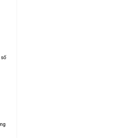
 số
ững