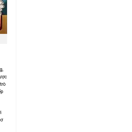
g,
cược
trò
ếp
i
cơ