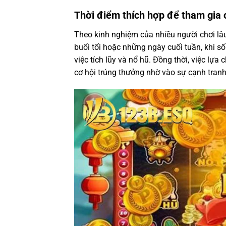
Thời điểm thích hợp để tham gia 
Theo kinh nghiệm của nhiều người chơi lâu
buổi tối hoặc những ngày cuối tuần, khi số
việc tích lũy và nổ hũ. Đồng thời, việc lự
cơ hội trúng thưởng nhờ vào sự cạnh tranh 