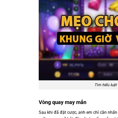
Tìm hiểu luật
Vòng quay may mắn
Sau khi đã đặt cược, anh em chỉ cần nhấn 