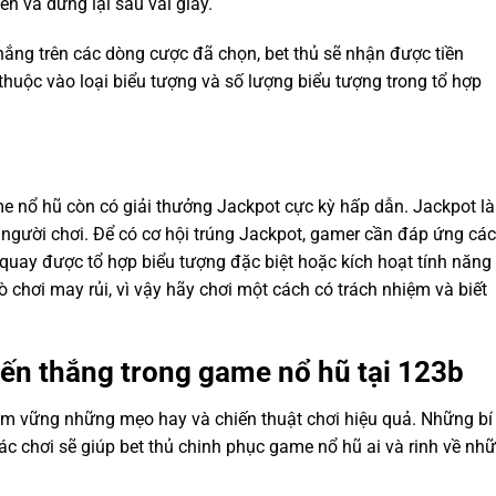
n và dừng lại sau vài giây.
hắng trên các dòng cược đã chọn, bet thủ sẽ nhận được tiền
thuộc vào loại biểu tượng và số lượng biểu tượng trong tổ hợp
 nổ hũ còn có giải thưởng Jackpot cực kỳ hấp dẫn. Jackpot là
cả người chơi. Để có cơ hội trúng Jackpot, gamer cần đáp ứng các
ư quay được tổ hợp biểu tượng đặc biệt hoặc kích hoạt tính năng
ò chơi may rủi, vì vậy hãy chơi một cách có trách nhiệm và biết
ến thắng trong game nổ hũ tại 123b
ắm vững những mẹo hay và chiến thuật chơi hiệu quả. Những bí
c chơi sẽ giúp bet thủ chinh phục game nổ hũ ai và rinh về nh