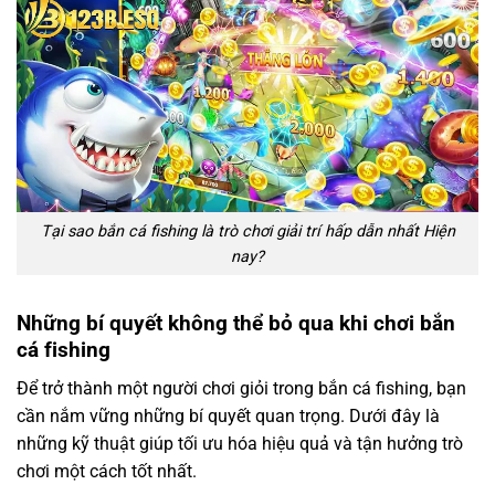
Tại sao bắn cá fishing là trò chơi giải trí hấp dẫn nhất Hiện
nay?
Những bí quyết không thể bỏ qua khi chơi bắn
cá fishing
Để trở thành một người chơi giỏi trong bắn cá fishing, bạn
cần nắm vững những bí quyết quan trọng. Dưới đây là
những kỹ thuật giúp tối ưu hóa hiệu quả và tận hưởng trò
chơi một cách tốt nhất.