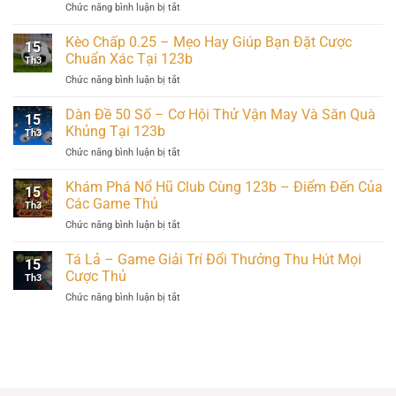
Chức năng bình luận bị tắt
ở
Bắn
Cá
Kèo Chấp 0.25 – Mẹo Hay Giúp Bạn Đặt Cược
15
Hải
Chuẩn Xác Tại 123b
Th3
Tặc
Chức năng bình luận bị tắt
ở
123b
Kèo
–
Chấp
Dàn Đề 50 Số – Cơ Hội Thử Vận May Và Săn Quà
Săn
15
0.25
Kho
Khủng Tại 123b
Th3
–
Báu,
Chức năng bình luận bị tắt
ở
Mẹo
Rinh
Dàn
Hay
Quà
Đề
Khám Phá Nổ Hũ Club Cùng 123b – Điểm Đến Của
Giúp
Đỉnh
15
50
Bạn
Các Game Thủ
Th3
Số
Đặt
Chức năng bình luận bị tắt
ở
–
Cược
Khám
Cơ
Chuẩn
Phá
Tá Lả – Game Giải Trí Đổi Thưởng Thu Hút Mọi
Hội
Xác
15
Nổ
Thử
Cược Thủ
Tại
Th3
Hũ
Vận
123b
Chức năng bình luận bị tắt
ở
Club
May
Tá
Cùng
Và
Lả
123b
Săn
–
–
Quà
Game
Điểm
Khủng
Giải
Đến
Tại
Trí
Của
123b