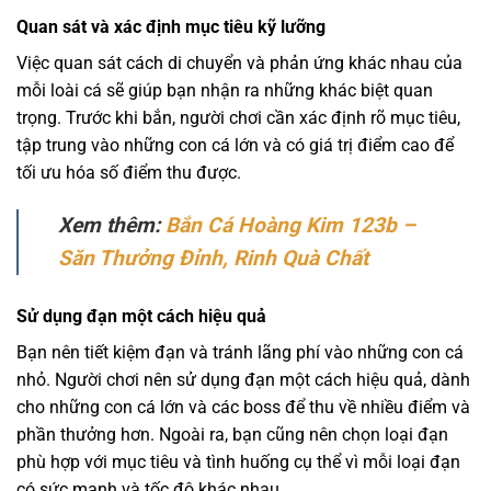
Quan sát và xác định mục tiêu kỹ lưỡng
Việc quan sát cách di chuyển và phản ứng khác nhau của
mỗi loài cá sẽ giúp bạn nhận ra những khác biệt quan
trọng. Trước khi bắn, người chơi cần xác định rõ mục tiêu,
tập trung vào những con cá lớn và có giá trị điểm cao để
tối ưu hóa số điểm thu được.
Xem thêm:
Bắn Cá Hoàng Kim 123b –
Săn Thưởng Đỉnh, Rinh Quà Chất
Sử dụng đạn một cách hiệu quả
Bạn nên tiết kiệm đạn và tránh lãng phí vào những con cá
nhỏ. Người chơi nên sử dụng đạn một cách hiệu quả, dành
cho những con cá lớn và các boss để thu về nhiều điểm và
phần thưởng hơn. Ngoài ra, bạn cũng nên chọn loại đạn
phù hợp với mục tiêu và tình huống cụ thể vì mỗi loại đạn
có sức mạnh và tốc độ khác nhau.