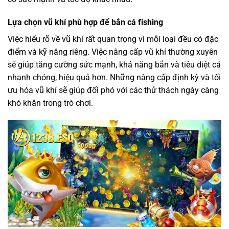
Lựa chọn vũ khí phù hợp để bắn cá fishing
Việc hiểu rõ về vũ khí rất quan trọng vì mỗi loại đều có đặc
điểm và kỹ năng riêng. Việc nâng cấp vũ khí thường xuyên
sẽ giúp tăng cường sức mạnh, khả năng bắn và tiêu diệt cá
nhanh chóng, hiệu quả hơn. Những nâng cấp định kỳ và tối
ưu hóa vũ khí sẽ giúp đối phó với các thử thách ngày càng
khó khăn trong trò chơi.