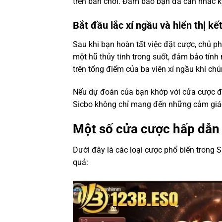
trên bàn chơi. Đảm bảo bạn đã cân nhắc kỹ
Bắt đầu lắc xí ngầu và hiển thị kế
Sau khi bạn hoàn tất việc đặt cược, chủ ph
một hũ thủy tinh trong suốt, đảm bảo tính
trên tổng điểm của ba viên xí ngầu khi chú
Nếu dự đoán của bạn khớp với cửa cược đã
Sicbo không chỉ mang đến những cảm giác
Một số cửa cược hấp dẫn 
Dưới đây là các loại cược phổ biến trong 
quả: