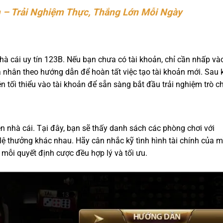
m – Trải Nghiệm Thực, Thắng Lớn Mỗi Ngày
nhà cái uy tín 123B. Nếu bạn chưa có tài khoản, chỉ cần nhấp và
 nhân theo hướng dẫn để hoàn tất việc tạo tài khoản mới. Sau 
n tối thiểu vào tài khoản để sẵn sàng bắt đầu trải nghiệm trò ch
iện nhà cái. Tại đây, bạn sẽ thấy danh sách các phòng chơi với
lệ thưởng khác nhau. Hãy cân nhắc kỹ tình hình tài chính của 
mỗi quyết định cược đều hợp lý và tối ưu.