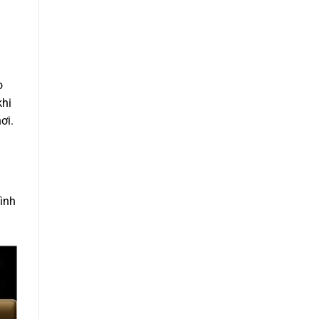
o
khi
ơi.
mình