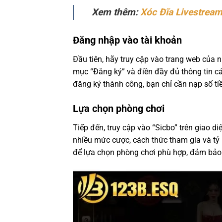
Xem thêm:
Xóc Đĩa Livestrea
Đăng nhập vào tài khoản
Đầu tiên, hãy truy cập vào trang web của 
mục “Đăng ký” và điền đầy đủ thông tin cá
đăng ký thành công, bạn chỉ cần nạp số tiề
Lựa chọn phòng chơi
Tiếp đến, truy cập vào “Sicbo” trên giao d
nhiều mức cược, cách thức tham gia và tỷ 
để lựa chọn phòng chơi phù hợp, đảm bảo 