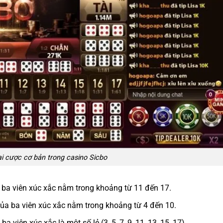
ại cược cơ bản trong casino Sicbo
 ba viên xúc xắc nằm trong khoảng từ 11 đến 17.
ủa ba viên xúc xắc nằm trong khoảng từ 4 đến 10.
viên xúc xắc là một số lẻ (3, 5, 7, 9, 11, 13, 15, 17).