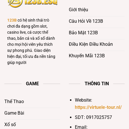
Mọi
Giới thiệu
Cược
Thủ
123B
có hệ sinh thái trò
Câu Hỏi Về 123B
chơi đa dạng gồm slot,
casino live, cá cược thể
Bảo Mật 123B
thao, bắn cá và xổ số dành
Điều Kiện Điều Khoản
cho mọi hội viên yêu thích
sự phong phú. Giao diện
Khuyến Mãi 123B
hiện đại, tối ưu đa nền tảng
giúp người
GAME
THÔNG TIN
Website:
Thể Thao
https://virtuele-tour.nl/
Game Bài
SDT:
0917025757
Xổ số
Email: