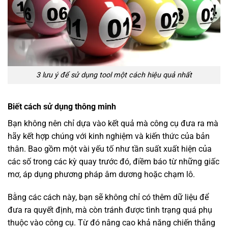
3 lưu ý để sử dụng tool một cách hiệu quả nhất
Biết cách sử dụng thông minh
Bạn không nên chỉ dựa vào kết quả mà công cụ đưa ra mà
hãy kết hợp chúng với kinh nghiệm và kiến thức của bản
thân. Bao gồm một vài yếu tố như tần suất xuất hiện của
các số trong các kỳ quay trước đó, điềm báo từ những giấc
mơ, áp dụng phương pháp âm dương hoặc chạm lô.
Bằng các cách này, bạn sẽ không chỉ có thêm dữ liệu để
đưa ra quyết định, mà còn tránh được tình trạng quá phụ
thuộc vào công cụ. Từ đó nâng cao khả năng chiến thắng