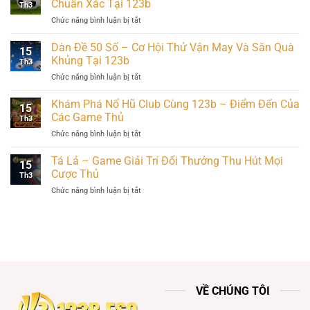
Chuẩn Xác Tại 123b
Th3
Tặc
Chức năng bình luận bị tắt
ở
123b
Kèo
–
Chấp
Dàn Đề 50 Số – Cơ Hội Thử Vận May Và Săn Quà
Săn
15
0.25
Kho
Khủng Tại 123b
Th3
–
Báu,
Chức năng bình luận bị tắt
ở
Mẹo
Rinh
Dàn
Hay
Quà
Đề
Khám Phá Nổ Hũ Club Cùng 123b – Điểm Đến Của
Giúp
Đỉnh
15
50
Bạn
Các Game Thủ
Th3
Số
Đặt
Chức năng bình luận bị tắt
ở
–
Cược
Khám
Cơ
Chuẩn
Phá
Tá Lả – Game Giải Trí Đổi Thưởng Thu Hút Mọi
Hội
Xác
15
Nổ
Thử
Cược Thủ
Tại
Th3
Hũ
Vận
123b
Chức năng bình luận bị tắt
ở
Club
May
Tá
Cùng
Và
Lả
123b
Săn
–
–
Quà
Game
Điểm
Khủng
Giải
Đến
Tại
Trí
Của
123b
Đổi
Các
Thưởng
Game
VỀ CHÚNG TÔI
Thu
Thủ
Hút