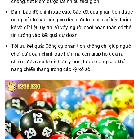
chóng, tiết kiệm được rất nhiều thời gian.
Đảm bảo độ chính xác cao: Các kết quả phân tích được
cung cấp từ các công cụ đều dựa trên các số liệu thống
kê và dữ liệu uy tín. Vì vậy, người chơi hoàn toàn có thể
tin tưởng vào kết quả dự đoán.
Tối ưu kết quả: Công cụ phân tích không chỉ giúp người
chơi dự đoán chính xác hơn mà còn giúp họ đưa ra
chiến lược chơi lô đề hợp lý hơn, từ đó nâng cao khả
năng chiến thắng trong các kỳ xổ số.