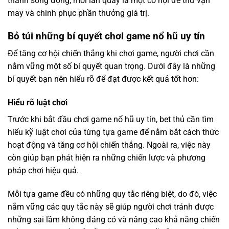
thanh sống động, mỗi lần quay là một cơ hội để thử vận
may và chinh phục phần thưởng giá trị.
Bỏ túi những bí quyết chơi game nổ hũ uy tín
Để tăng cơ hội chiến thắng khi chơi game, người chơi cần
nắm vững một số bí quyết quan trọng. Dưới đây là những
bí quyết bạn nên hiểu rõ để đạt được kết quả tốt hơn:
Hiểu rõ luật chơi
Trước khi bắt đầu chơi game nổ hũ uy tín, bet thủ cần tìm
hiểu kỹ luật chơi của từng tựa game để nắm bắt cách thức
hoạt động và tăng cơ hội chiến thắng. Ngoài ra, việc này
còn giúp bạn phát hiện ra những chiến lược và phương
pháp chơi hiệu quả.
Mỗi tựa game đều có những quy tắc riêng biệt, do đó, việc
nắm vững các quy tắc này sẽ giúp người chơi tránh được
những sai lầm không đáng có và nâng cao khả năng chiến