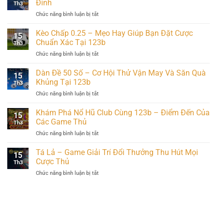
Đỉnh
Th3
Chức năng bình luận bị tắt
ở
Bắn
Cá
Kèo Chấp 0.25 – Mẹo Hay Giúp Bạn Đặt Cược
15
Hải
Chuẩn Xác Tại 123b
Th3
Tặc
Chức năng bình luận bị tắt
ở
123b
Kèo
–
Chấp
Dàn Đề 50 Số – Cơ Hội Thử Vận May Và Săn Quà
Săn
15
0.25
Kho
Khủng Tại 123b
Th3
–
Báu,
Chức năng bình luận bị tắt
ở
Mẹo
Rinh
Dàn
Hay
Quà
Đề
Khám Phá Nổ Hũ Club Cùng 123b – Điểm Đến Của
Giúp
Đỉnh
15
50
Bạn
Các Game Thủ
Th3
Số
Đặt
Chức năng bình luận bị tắt
ở
–
Cược
Khám
Cơ
Chuẩn
Phá
Tá Lả – Game Giải Trí Đổi Thưởng Thu Hút Mọi
Hội
Xác
15
Nổ
Thử
Cược Thủ
Tại
Th3
Hũ
Vận
123b
Chức năng bình luận bị tắt
ở
Club
May
Tá
Cùng
Và
Lả
123b
Săn
–
–
Quà
Game
Điểm
Khủng
Giải
Đến