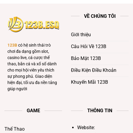
Tại
Trí
Của
123b
Đổi
Các
Thưởng
Game
VỀ CHÚNG TÔI
Thu
Thủ
Hút
Mọi
Giới thiệu
Cược
Thủ
123B
có hệ sinh thái trò
Câu Hỏi Về 123B
chơi đa dạng gồm slot,
casino live, cá cược thể
Bảo Mật 123B
thao, bắn cá và xổ số dành
Điều Kiện Điều Khoản
cho mọi hội viên yêu thích
sự phong phú. Giao diện
Khuyến Mãi 123B
hiện đại, tối ưu đa nền tảng
giúp người
GAME
THÔNG TIN
Website:
Thể Thao