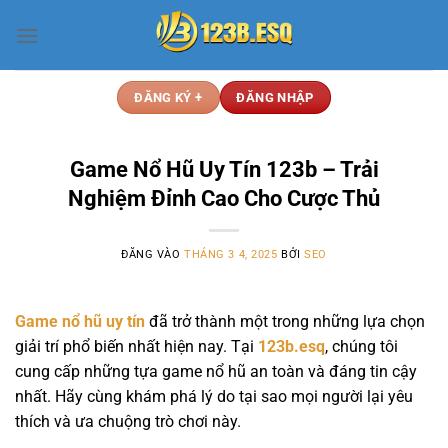
Bỏ
qua
nội
dung
ĐĂNG KÝ +
ĐĂNG NHẬP
Game Nổ Hũ Uy Tín 123b – Trải
Nghiệm Đỉnh Cao Cho Cược Thủ
ĐĂNG VÀO
THÁNG 3 4, 2025
BỞI
SEO
Game nổ hũ uy tín
đã trở thành một trong những lựa chọn
giải trí phổ biến nhất hiện nay. Tại
123b.esq
, chúng tôi
cung cấp những tựa game nổ hũ an toàn và đáng tin cậy
nhất. Hãy cùng khám phá lý do tại sao mọi người lại yêu
thích và ưa chuộng trò chơi này.