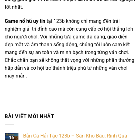
tốt nhất.
Game nổ hũ uy tín
tại 123b không chỉ mang đến trải
nghiệm giải trí đỉnh cao mà còn cung cấp cơ hội thắng lớn
cho người chơi. Với những tựa game đa dạng, giao diện
đẹp mắt và âm thanh sống động, chúng tôi luôn cam kết
mang đến sự an toàn và minh bạch trong từng ván chơi.
Chắc chắn bạn sẽ không thất vọng với những phần thưởng
hấp dẫn và cơ hội trở thành triệu phú từ những ván chơi
may mắn.
BÀI VIẾT MỚI NHẤT
Bắn Cá Hải Tặc 123b – Săn Kho Báu, Rinh Quà
15