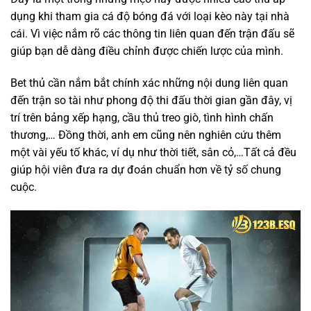
dụng khi tham gia cá độ bóng đá với loại kèo này tại nhà
cái. Vì việc nắm rõ các thông tin liên quan đến trận đấu sẽ
giúp bạn dễ dàng điều chỉnh được chiến lược của mình.
Bet thủ cần nắm bắt chính xác những nội dung liên quan
đến trận so tài như phong độ thi đấu thời gian gần đây, vị
trí trên bảng xếp hạng, cầu thủ treo giò, tình hình chấn
thương,… Đồng thời, anh em cũng nên nghiên cứu thêm
một vài yếu tố khác, ví dụ như thời tiết, sân cỏ,…Tất cả đều
giúp hội viên đưa ra dự đoán chuẩn hơn về tỷ số chung
cuộc.