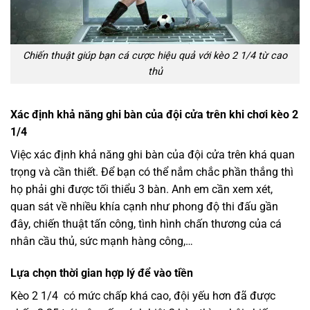
Chiến thuật giúp bạn cá cược hiệu quả với kèo 2 1/4 từ cao
thủ
Xác định khả năng ghi bàn của đội cửa trên khi chơi kèo 2
1/4
Việc xác định khả năng ghi bàn của đội cửa trên khá quan
trọng và cần thiết. Để bạn có thể nắm chắc phần thắng thì
họ phải ghi được tối thiểu 3 bàn. Anh em cần xem xét,
quan sát về nhiều khía cạnh như phong độ thi đấu gần
đây, chiến thuật tấn công, tình hình chấn thương của cá
nhân cầu thủ, sức mạnh hàng công,…
Lựa chọn thời gian hợp lý để vào tiền
Kèo 2 1/4 có mức chấp khá cao, đội yếu hơn đã được