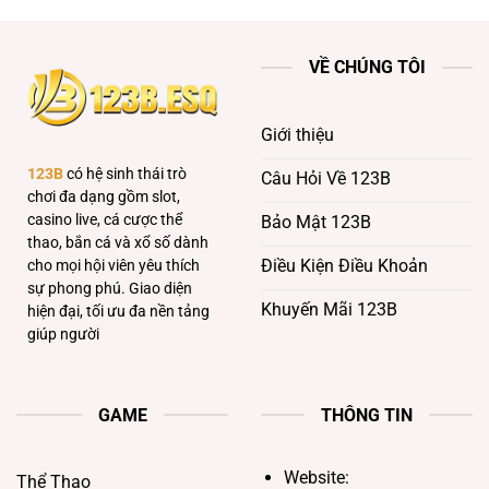
Giải
Đến
Tại
Trí
Của
123b
Đổi
Các
Thưởng
Game
VỀ CHÚNG TÔI
Thu
Thủ
Hút
Mọi
Giới thiệu
Cược
Thủ
123B
có hệ sinh thái trò
Câu Hỏi Về 123B
chơi đa dạng gồm slot,
casino live, cá cược thể
Bảo Mật 123B
thao, bắn cá và xổ số dành
Điều Kiện Điều Khoản
cho mọi hội viên yêu thích
sự phong phú. Giao diện
Khuyến Mãi 123B
hiện đại, tối ưu đa nền tảng
giúp người
GAME
THÔNG TIN
Website:
Thể Thao