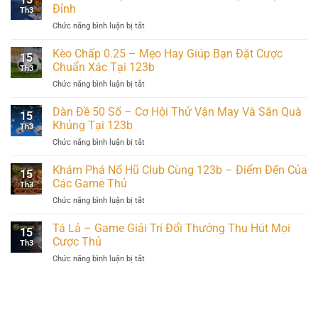
Đỉnh
Th3
Chức năng bình luận bị tắt
ở
Bắn
Cá
Kèo Chấp 0.25 – Mẹo Hay Giúp Bạn Đặt Cược
15
Hải
Chuẩn Xác Tại 123b
Th3
Tặc
Chức năng bình luận bị tắt
ở
123b
Kèo
–
Chấp
Dàn Đề 50 Số – Cơ Hội Thử Vận May Và Săn Quà
Săn
15
0.25
Kho
Khủng Tại 123b
Th3
–
Báu,
Chức năng bình luận bị tắt
ở
Mẹo
Rinh
Dàn
Hay
Quà
Đề
Khám Phá Nổ Hũ Club Cùng 123b – Điểm Đến Của
Giúp
Đỉnh
15
50
Bạn
Các Game Thủ
Th3
Số
Đặt
Chức năng bình luận bị tắt
ở
–
Cược
Khám
Cơ
Chuẩn
Phá
Tá Lả – Game Giải Trí Đổi Thưởng Thu Hút Mọi
Hội
Xác
15
Nổ
Thử
Cược Thủ
Tại
Th3
Hũ
Vận
123b
Chức năng bình luận bị tắt
ở
Club
May
Tá
Cùng
Và
Lả
123b
Săn
–
–
Quà
Game
Điểm
Khủng