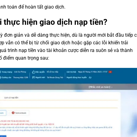
h toán để hoàn tất giao dịch.
i thực hiện giao dịch nạp tiền?
ỳ đơn giản và dễ dàng thực hiện, dù là người mới bắt đầu tiếp 
 vẫn có thể bị từ chối giao dịch hoặc gặp các lỗi khiến trải
trình nạp tiền vào tài khoản cược diễn ra suôn sẻ và thành
số điểm quan trọng sau: