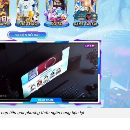
 nạp tiền qua phương thức ngân hàng tiện lợi