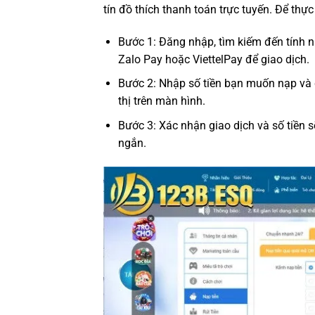
tín đồ thích thanh toán trực tuyến. Để thự
Bước 1: Đăng nhập, tìm kiếm đến tính 
Zalo Pay hoặc ViettelPay để giao dịch.
Bước 2: Nhập số tiền bạn muốn nạp và 
thị trên màn hình.
Bước 3: Xác nhận giao dịch và số tiền 
ngắn.