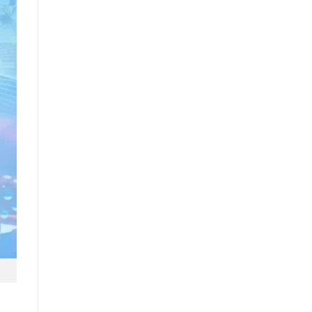
Thưởng
Thủ
Thu
Hút
Mọi
Cược
Thủ