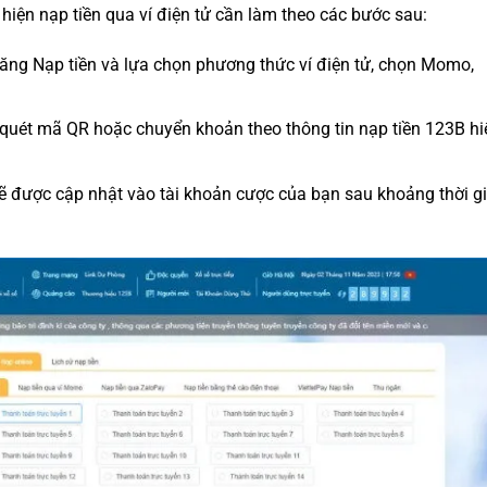
c hiện nạp tiền qua ví điện tử cần làm theo các bước sau:
năng Nạp tiền và lựa chọn phương thức ví điện tử, chọn Momo,
quét mã QR hoặc chuyển khoản theo thông tin nạp tiền 123B hi
sẽ được cập nhật vào tài khoản cược của bạn sau khoảng thời g