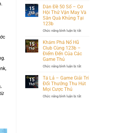
Kèo
n.
Báu,
Chấp
Dàn Đề 50 Số – Cơ
15
Rinh
0.25
Hội Thử Vận May Và
Th3
Quà
–
Săn Quà Khủng Tại
Đỉnh
Mẹo
123b
Hay
Giúp
Chức năng bình luận bị tắt
ở
Bạn
Dàn
ước
Đặt
Đề
Khám Phá Nổ Hũ
15
Cược
50
Club Cùng 123b –
Th3
Chuẩn
Số
Điểm Đến Của Các
Xác
–
ng.
Game Thủ
Tại
Cơ
123b
Hội
Chức năng bình luận bị tắt
ở
nk,
Thử
Khám
Vận
Phá
Tá Lả – Game Giải Trí
15
May
Nổ
Đổi Thưởng Thu Hút
Th3
,
Và
Hũ
Mọi Cược Thủ
Săn
Club
từ
Chức năng bình luận bị tắt
Quà
ở
Cùng
Khủng
Tá
123b
Tại
Lả
–
123b
–
Điểm
Game
Đến
Giải
Của
Trí
Các
Đổi
Game