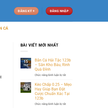
ĐĂNG KÝ +
ĐĂNG NHẬP
N CÁ
HƯỚNG DẪN
BÀI VIẾT MỚI NHẤT
Bắn Cá Hải Tặc 123b
15
– Săn Kho Báu, Rinh
Th3
Quà Đỉnh
Chức năng bình luận bị tắt
ở
c
Bắn
Cá
Kèo Chấp 0.25 – Mẹo
15
Hải
Hay Giúp Bạn Đặt
Th3
Tặc
Cược Chuẩn Xác Tại
123b
123b
–
Săn
Chức năng bình luận bị tắt
ở
Kho