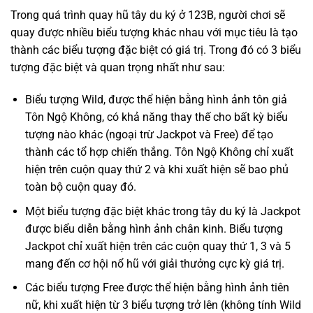
Trong quá trình quay hũ tây du ký ở 123B, người chơi sẽ
quay được nhiều biểu tượng khác nhau với mục tiêu là tạo
thành các biểu tượng đặc biệt có giá trị. Trong đó có 3 biểu
tượng đặc biệt và quan trọng nhất như sau:
Biểu tượng Wild, được thể hiện bằng hình ảnh tôn giả
Tôn Ngộ Không, có khả năng thay thế cho bất kỳ biểu
tượng nào khác (ngoại trừ Jackpot và Free) để tạo
thành các tổ hợp chiến thắng. Tôn Ngộ Không chỉ xuất
hiện trên cuộn quay thứ 2 và khi xuất hiện sẽ bao phủ
toàn bộ cuộn quay đó.
Một biểu tượng đặc biệt khác trong tây du ký là Jackpot
được biểu diễn bằng hình ảnh chân kinh. Biểu tượng
Jackpot chỉ xuất hiện trên các cuộn quay thứ 1, 3 và 5
mang đến cơ hội nổ hũ với giải thưởng cực kỳ giá trị.
Các biểu tượng Free được thể hiện bằng hình ảnh tiên
nữ, khi xuất hiện từ 3 biểu tượng trở lên (không tính Wild