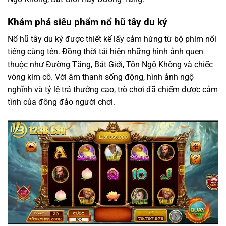
Khám phá siêu phẩm nổ hũ tây du ký
Nổ hũ tây du ký được thiết kế lấy cảm hứng từ bộ phim nổi
tiếng cùng tên. Đồng thời tái hiện những hình ảnh quen
thuộc như Đường Tăng, Bát Giới, Tôn Ngộ Không và chiếc
vòng kim cô. Với âm thanh sống động, hình ảnh ngộ
nghĩnh và tỷ lệ trả thưởng cao, trò chơi đã chiếm được cảm
tình của đông đảo người chơi.