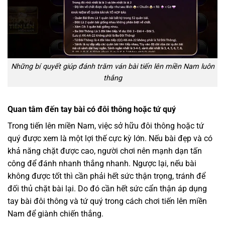
Những bí quyết giúp đánh trăm ván bài tiến lên miền Nam luôn
thắng
Quan tâm đến tay bài có đôi thông hoặc tứ quý
Trong tiến lên miền Nam, việc sở hữu đôi thông hoặc tứ
quý được xem là một lợi thế cực kỳ lớn. Nếu bài đẹp và có
khả năng chặt được cao, người chơi nên mạnh dạn tấn
công để đánh nhanh thắng nhanh. Ngược lại, nếu bài
không được tốt thì cần phải hết sức thận trọng, tránh để
đối thủ chặt bài lại. Do đó cần hết sức cẩn thận áp dụng
tay bài đôi thông và tứ quý trong cách chơi tiến lên miền
Nam để giành chiến thắng.