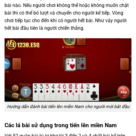
bài nào. Nếu người chơi không thể hoặc không muốn chặt
bài thì có thể bỏ lượt và chuyển cho người kế tiếp. Vòng
chơi tiếp tục cho đến khi có người hết bài. Như vậy người
hết bài đầu tiên là người chiến thắng.
Hướng dẫn đánh bài tiến lên miền Nam cho người mới bắt đầu
Các lá bài sử dụng trong tiến lên miền Nam
Với 52 quân bài tú lơ khơ từ 3 đến 2 và 4 chất bài kể trên,