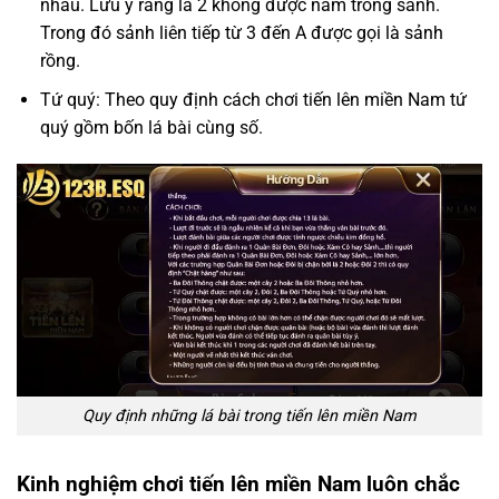
nhau. Lưu ý rằng lá 2 không được nằm trong sảnh.
Trong đó sảnh liên tiếp từ 3 đến A được gọi là sảnh
rồng.
Tứ quý: Theo quy định cách chơi tiến lên miền Nam tứ
quý gồm bốn lá bài cùng số.
Quy định những lá bài trong tiến lên miền Nam
Kinh nghiệm chơi tiến lên miền Nam luôn chắc