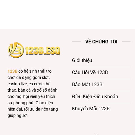
Tá
Cùng
Và
Lả
123b
Săn
–
–
Quà
Game
Điểm
Khủng
Giải
Đến
Tại
Trí
Của
123b
Đổi
Các
Thưởng
Game
VỀ CHÚNG TÔI
Thu
Thủ
Hút
Mọi
Giới thiệu
Cược
Thủ
123B
có hệ sinh thái trò
Câu Hỏi Về 123B
chơi đa dạng gồm slot,
casino live, cá cược thể
Bảo Mật 123B
thao, bắn cá và xổ số dành
Điều Kiện Điều Khoản
cho mọi hội viên yêu thích
sự phong phú. Giao diện
Khuyến Mãi 123B
hiện đại, tối ưu đa nền tảng
giúp người