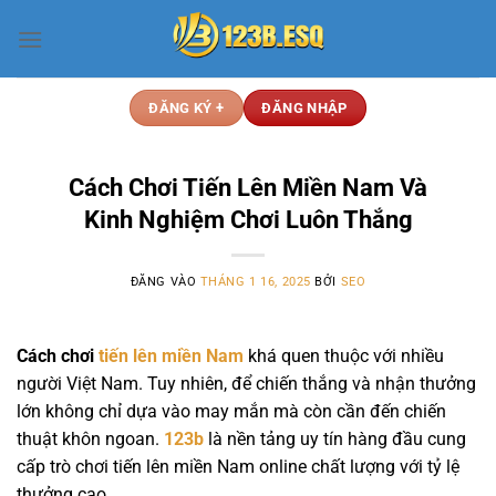
Bỏ
qua
nội
dung
ĐĂNG KÝ +
ĐĂNG NHẬP
Cách Chơi Tiến Lên Miền Nam Và
Kinh Nghiệm Chơi Luôn Thắng
ĐĂNG VÀO
THÁNG 1 16, 2025
BỞI
SEO
Cách chơi
tiến lên miền Nam
khá quen thuộc với nhiều
người Việt Nam. Tuy nhiên, để chiến thắng và nhận thưởng
lớn không chỉ dựa vào may mắn mà còn cần đến chiến
thuật khôn ngoan.
123b
là nền tảng uy tín hàng đầu cung
cấp trò chơi tiến lên miền Nam online chất lượng với tỷ lệ
thưởng cao.