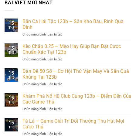
BÀI VIẾT MỚI NHẤT
Bắn Cá Hải Tặc 123b – Săn Kho Báu, Rinh Quà
15
Đỉnh
Th3
Chức năng bình luận bị tắt
ở
Bắn
Cá
Kèo Chấp 0.25 – Mẹo Hay Giúp Bạn Đặt Cược
15
Hải
Chuẩn Xác Tại 123b
Th3
Tặc
Chức năng bình luận bị tắt
ở
123b
Kèo
–
Chấp
Dàn Đề 50 Số – Cơ Hội Thử Vận May Và Săn Quà
Săn
15
0.25
Kho
Khủng Tại 123b
Th3
–
Báu,
Chức năng bình luận bị tắt
ở
Mẹo
Rinh
Dàn
Hay
Quà
Đề
Khám Phá Nổ Hũ Club Cùng 123b – Điểm Đến Của
Giúp
Đỉnh
15
50
Bạn
Các Game Thủ
Th3
Số
Đặt
Chức năng bình luận bị tắt
ở
–
Cược
Khám
Cơ
Chuẩn
Phá
Tá Lả – Game Giải Trí Đổi Thưởng Thu Hút Mọi
Hội
Xác
15
Nổ
Thử
Cược Thủ
Tại
Th3
Hũ
Vận
123b
Chức năng bình luận bị tắt
ở
Club
May