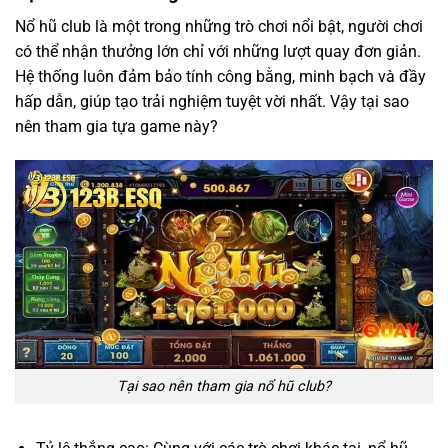
Nổ hũ club là một trong những trò chơi nổi bật, người chơi
có thể nhận thưởng lớn chỉ với những lượt quay đơn giản.
Hệ thống luôn đảm bảo tính công bằng, minh bạch và đầy
hấp dẫn, giúp tạo trải nghiệm tuyệt vời nhất. Vậy tại sao
nên tham gia tựa game này?
Tại sao nên tham gia nổ hũ club?