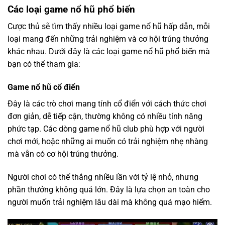
Các loại game nổ hũ phổ biến
Cược thủ sẽ tìm thấy nhiều loại game nổ hũ hấp dẫn, mỗi
loại mang đến những trải nghiệm và cơ hội trúng thưởng
khác nhau. Dưới đây là các loại game nổ hũ phổ biến mà
bạn có thể tham gia:
Game nổ hũ cổ điển
Đây là các trò chơi mang tính cổ điển với cách thức chơi
đơn giản, dễ tiếp cận, thường không có nhiều tính năng
phức tạp. Các dòng game nổ hũ club phù hợp với người
chơi mới, hoặc những ai muốn có trải nghiệm nhẹ nhàng
mà vẫn có cơ hội trúng thưởng.
Người chơi có thể thắng nhiều lần với tỷ lệ nhỏ, nhưng
phần thưởng không quá lớn. Đây là lựa chọn an toàn cho
người muốn trải nghiệm lâu dài mà không quá mạo hiểm.