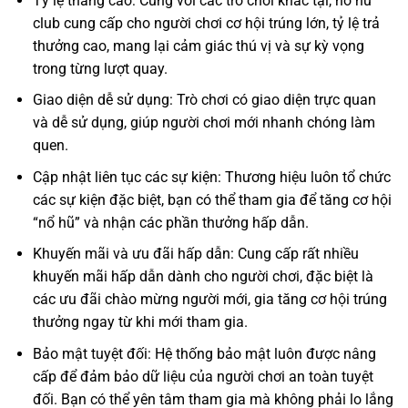
Tỷ lệ thắng cao: Cùng với các trò chơi khác tại, nổ hũ
club cung cấp cho người chơi cơ hội trúng lớn, tỷ lệ trả
thưởng cao, mang lại cảm giác thú vị và sự kỳ vọng
trong từng lượt quay.
Giao diện dễ sử dụng: Trò chơi có giao diện trực quan
và dễ sử dụng, giúp người chơi mới nhanh chóng làm
quen.
Cập nhật liên tục các sự kiện: Thương hiệu luôn tổ chức
các sự kiện đặc biệt, bạn có thể tham gia để tăng cơ hội
“nổ hũ” và nhận các phần thưởng hấp dẫn.
Khuyến mãi và ưu đãi hấp dẫn: Cung cấp rất nhiều
khuyến mãi hấp dẫn dành cho người chơi, đặc biệt là
các ưu đãi chào mừng người mới, gia tăng cơ hội trúng
thưởng ngay từ khi mới tham gia.
Bảo mật tuyệt đối: Hệ thống bảo mật luôn được nâng
cấp để đảm bảo dữ liệu của người chơi an toàn tuyệt
đối. Bạn có thể yên tâm tham gia mà không phải lo lắng