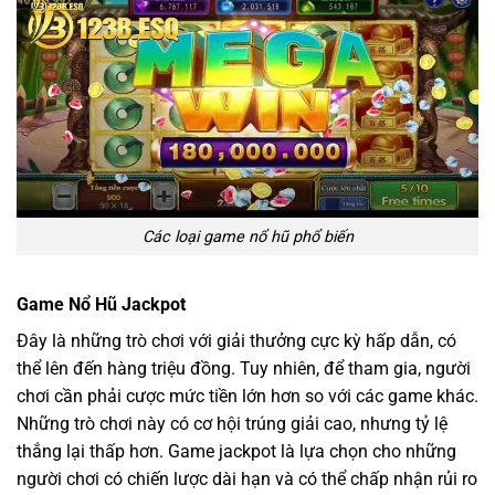
Các loại game nổ hũ phổ biến
Game Nổ Hũ Jackpot
Đây là những trò chơi với giải thưởng cực kỳ hấp dẫn, có
thể lên đến hàng triệu đồng. Tuy nhiên, để tham gia, người
chơi cần phải cược mức tiền lớn hơn so với các game khác.
Những trò chơi này có cơ hội trúng giải cao, nhưng tỷ lệ
thắng lại thấp hơn. Game jackpot là lựa chọn cho những
người chơi có chiến lược dài hạn và có thể chấp nhận rủi ro