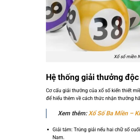
Xổ số miền N
Hệ thống giải thưởng độ
Cơ cấu giải thưởng của xổ số kiến thiết 
để hiểu thêm về cách thức nhận thưởng h
Xem thêm:
Xổ Số Ba Miền – K
Giải tám: Trúng giải nếu hai chữ số cuối
Nam.