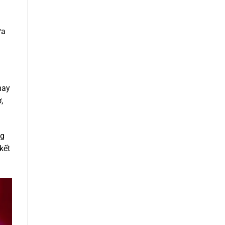
ựa
may
,
ng
kết