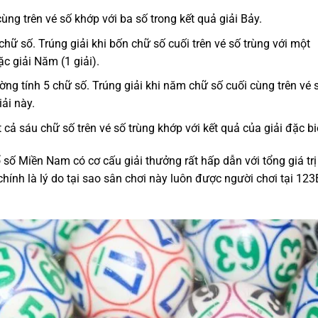
cùng trên vé số khớp với ba số trong kết quả giải Bảy.
chữ số. Trúng giải khi bốn chữ số cuối trên vé số trùng với một
ặc giải Năm (1 giải).
ường tính 5 chữ số. Trúng giải khi năm chữ số cuối cùng trên vé 
ải này.
t cả sáu chữ số trên vé số trùng khớp với kết quả của giải đặc bi
số Miền Nam có cơ cấu giải thưởng rất hấp dẫn với tổng giá trị
hính là lý do tại sao sân chơi này luôn được người chơi tại 123