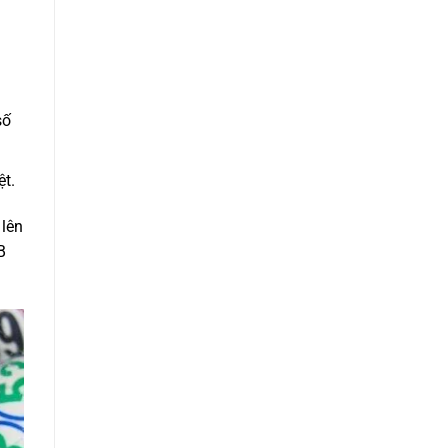
số
ệt.
 lên
B