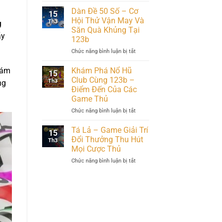
Kèo
Báu,
Chấp
Dàn Đề 50 Số – Cơ
15
Rinh
0.25
Hội Thử Vận May Và
Th3
g
Quà
–
Săn Quà Khủng Tại
Đỉnh
Mẹo
ãy
123b
Hay
Giúp
Chức năng bình luận bị tắt
ở
Bạn
Dàn
Đặt
Đề
Khám Phá Nổ Hũ
tám
15
Cược
50
Club Cùng 123b –
Th3
ng
Chuẩn
Số
Điểm Đến Của Các
Xác
–
Game Thủ
Tại
Cơ
123b
Hội
Chức năng bình luận bị tắt
ở
Thử
Khám
Vận
Phá
Tá Lả – Game Giải Trí
15
May
Nổ
Đổi Thưởng Thu Hút
Th3
Và
Hũ
Mọi Cược Thủ
Săn
Club
Chức năng bình luận bị tắt
Quà
ở
Cùng
Khủng
Tá
123b
Tại
Lả
–
123b
–
Điểm
Game
Đến
Giải
Của
Trí
Các
Đổi
Game