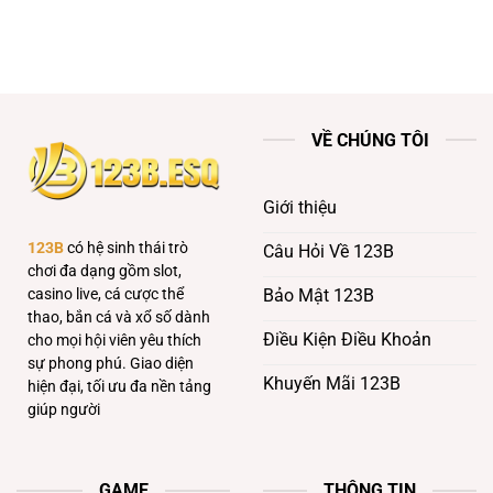
Cùng
Và
Lả
123b
Săn
–
–
Quà
Game
Điểm
Khủng
Giải
Đến
Tại
Trí
Của
123b
Đổi
Các
Thưởng
Game
VỀ CHÚNG TÔI
Thu
Thủ
Hút
Mọi
Giới thiệu
Cược
Thủ
123B
có hệ sinh thái trò
Câu Hỏi Về 123B
chơi đa dạng gồm slot,
casino live, cá cược thể
Bảo Mật 123B
thao, bắn cá và xổ số dành
Điều Kiện Điều Khoản
cho mọi hội viên yêu thích
sự phong phú. Giao diện
Khuyến Mãi 123B
hiện đại, tối ưu đa nền tảng
giúp người
GAME
THÔNG TIN