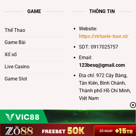
GAME
THÔNG TIN
Website:
Thể Thao
https://virtuele-tour.nl/
Game Bài
SDT:
0917025757
Xổ số
Email:
123besq@gmail.com
Live Casino
Địa chỉ:
972 Cây Bàng,
Game Slot
Tân Kiên, Bình Chánh,
Thành phố Hồ Chí Minh,
Việt Nam
Copyright 2026 ©
123b.esq