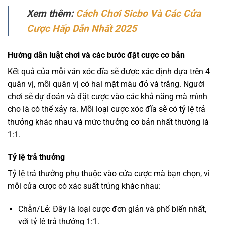
Xem thêm:
Cách Chơi Sicbo Và Các Cửa
Cược Hấp Dẫn Nhất 2025
Hướng dẫn luật chơi và các bước đặt cược cơ bản
Kết quả của mỗi ván xóc đĩa sẽ được xác định dựa trên 4
quân vị, mỗi quân vị có hai mặt màu đỏ và trắng. Người
chơi sẽ dự đoán và đặt cược vào các khả năng mà mình
cho là có thể xảy ra. Mỗi loại cược xóc đĩa sẽ có tỷ lệ trả
thưởng khác nhau và mức thưởng cơ bản nhất thường là
1:1.
Tỷ lệ trả thưởng
Tỷ lệ trả thưởng phụ thuộc vào cửa cược mà bạn chọn, vì
mỗi cửa cược có xác suất trúng khác nhau:
Chẵn/Lẻ: Đây là loại cược đơn giản và phổ biến nhất,
với tỷ lệ trả thưởng 1:1.