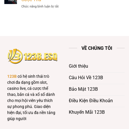
Th3
Hũ
Vận
123b
Chức năng bình luận bị tắt
ở
Club
May
Tá
Cùng
Và
Lả
123b
Săn
–
–
Quà
Game
Điểm
Khủng
Giải
Đến
Tại
Trí
Của
123b
Đổi
Các
Thưởng
Game
VỀ CHÚNG TÔI
Thu
Thủ
Hút
Mọi
Giới thiệu
Cược
Thủ
123B
có hệ sinh thái trò
Câu Hỏi Về 123B
chơi đa dạng gồm slot,
casino live, cá cược thể
Bảo Mật 123B
thao, bắn cá và xổ số dành
Điều Kiện Điều Khoản
cho mọi hội viên yêu thích
sự phong phú. Giao diện
Khuyến Mãi 123B
hiện đại, tối ưu đa nền tảng
giúp người