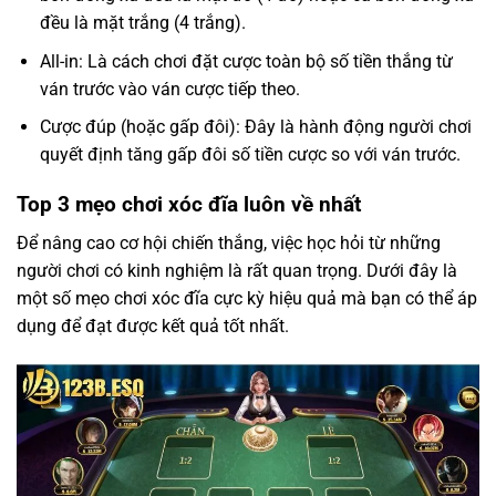
đều là mặt trắng (4 trắng).
All-in: Là cách chơi đặt cược toàn bộ số tiền thắng từ
ván trước vào ván cược tiếp theo.
Cược đúp (hoặc gấp đôi): Đây là hành động người chơi
quyết định tăng gấp đôi số tiền cược so với ván trước.
Top 3 mẹo chơi xóc đĩa luôn về nhất
Để nâng cao cơ hội chiến thắng, việc học hỏi từ những
người chơi có kinh nghiệm là rất quan trọng. Dưới đây là
một số mẹo chơi xóc đĩa cực kỳ hiệu quả mà bạn có thể áp
dụng để đạt được kết quả tốt nhất.