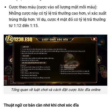
Cược theo màu (cược vào số lượng mặt mỗi màu):
Những cược này có tỷ lệ trả thưởng cao hơn, vì xác suất
trúng thấp hơn. Ví dụ, cược 4 mặt đỏ có tỷ lệ trả thưởng
từ 1:12 đến 1:15.
Tổng quan về luật chơi và cách đặt cược Xóc đĩa online
Thuật ngữ cơ bản cần nhớ khi chơi xóc đĩa