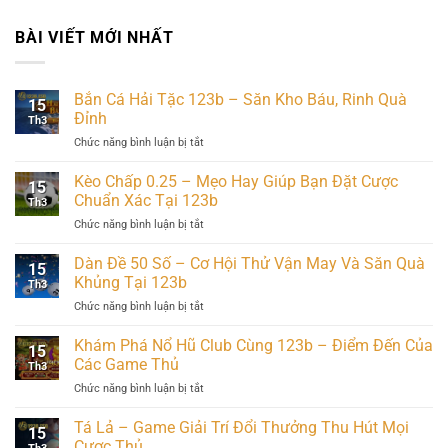
BÀI VIẾT MỚI NHẤT
Bắn Cá Hải Tặc 123b – Săn Kho Báu, Rinh Quà
15
Đỉnh
Th3
Chức năng bình luận bị tắt
ở
Bắn
Cá
Kèo Chấp 0.25 – Mẹo Hay Giúp Bạn Đặt Cược
15
Hải
Chuẩn Xác Tại 123b
Th3
Tặc
Chức năng bình luận bị tắt
ở
123b
Kèo
–
Chấp
Dàn Đề 50 Số – Cơ Hội Thử Vận May Và Săn Quà
Săn
15
0.25
Kho
Khủng Tại 123b
Th3
–
Báu,
Chức năng bình luận bị tắt
ở
Mẹo
Rinh
Dàn
Hay
Quà
Đề
Khám Phá Nổ Hũ Club Cùng 123b – Điểm Đến Của
Giúp
Đỉnh
15
50
Bạn
Các Game Thủ
Th3
Số
Đặt
Chức năng bình luận bị tắt
ở
–
Cược
Khám
Cơ
Chuẩn
Phá
Tá Lả – Game Giải Trí Đổi Thưởng Thu Hút Mọi
Hội
Xác
15
Nổ
Thử
Cược Thủ
Tại